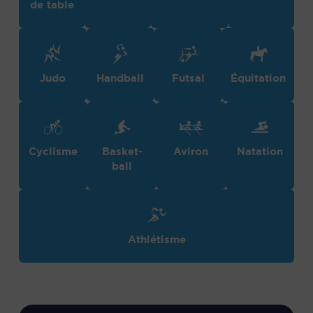
de table
Judo
Handball
Futsal
Équitation
Cyclisme
Basket-
Aviron
Natation
ball
Athlétisme