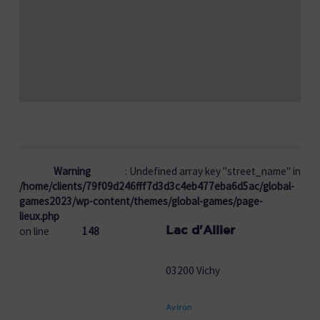
Warning
: Undefined array key "street_name" in
/home/clients/79f09d246fff7d3d3c4eb477eba6d5ac/global-
games2023/wp-content/themes/global-games/page-
lieux.php
Lac d'Allier
on line
148
03200 Vichy
Aviron