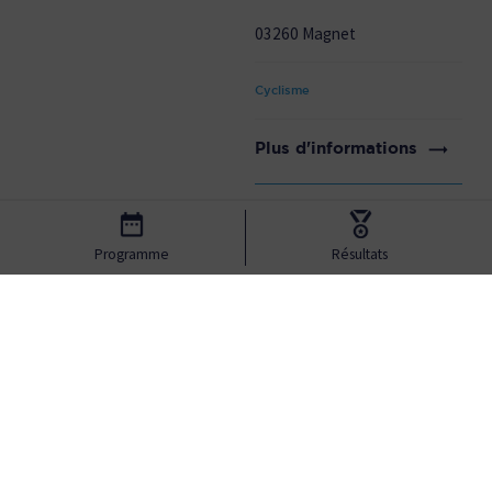
03260 Magnet
Cyclisme
Plus d'informations
Complexe Sportif de
Sporting Vichy-
Bellerive-sur-Allier
Bellerive Tennis
Programme
Résultats
Rue Jean Ferlot
Avenue de la République
03700 Bellerive-sur-Allier
03700 Bellerive-sur-Allier
Handball
Tennis
Plus d'informations
Plus d'informations
Stade équestre du
Complexe Sportif des