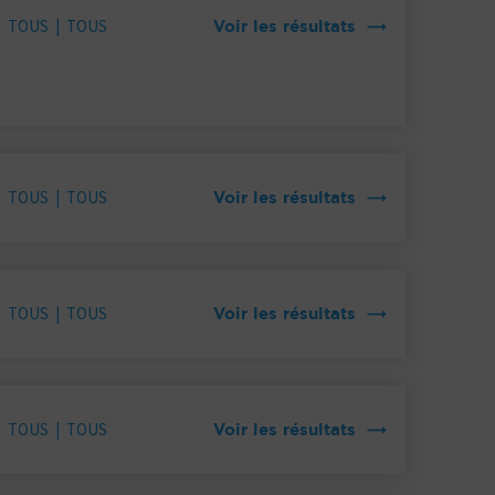
TOUS | TOUS
Voir les résultats
TOUS | TOUS
Voir les résultats
TOUS | TOUS
Voir les résultats
TOUS | TOUS
Voir les résultats