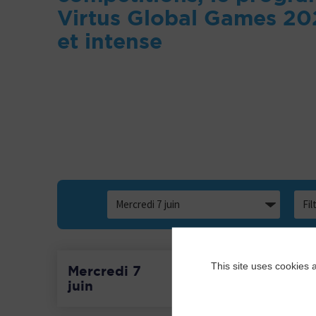
Virtus Global Games 202
et intense
This site uses cookies 
Mercredi 7
08:00
juin