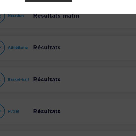
Résultats matin
Natation
Résultats
Athlétisme
Résultats
Basket-ball
Résultats
Futsal