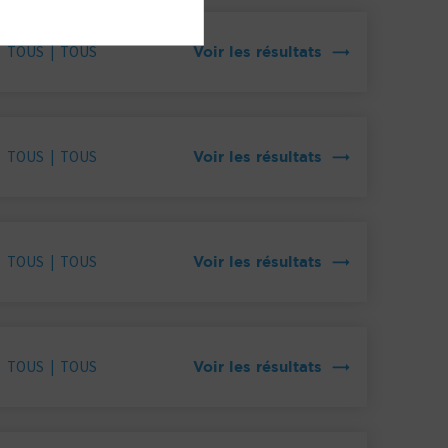
TOUS | TOUS
Voir les résultats
TOUS | TOUS
Voir les résultats
TOUS | TOUS
Voir les résultats
TOUS | TOUS
Voir les résultats