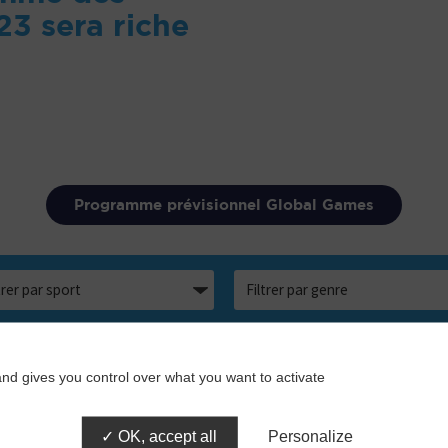
3 sera riche
Programme prévisionnel Global Games
and gives you control over what you want to activate
Résultats
Judo
OK, accept all
Personalize